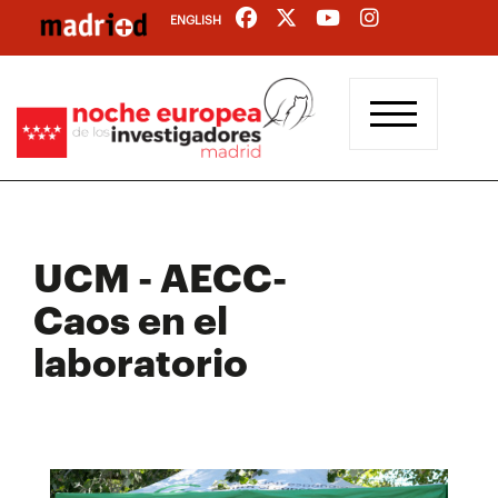
Pasar
ENGLISH
al
contenido
principal
UCM - AECC-
Caos en el
laboratorio