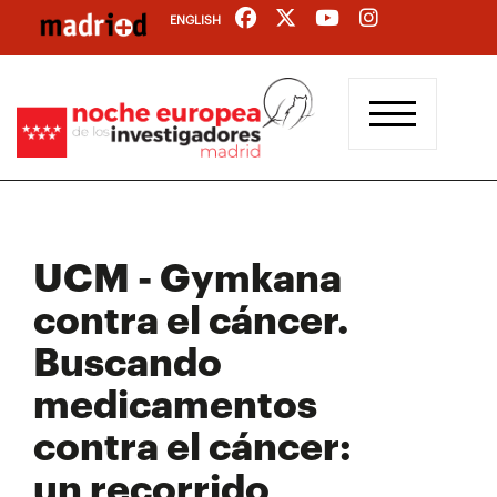
Pasar
ENGLISH
al
contenido
principal
UCM - Gymkana
contra el cáncer.
Buscando
medicamentos
contra el cáncer:
un recorrido