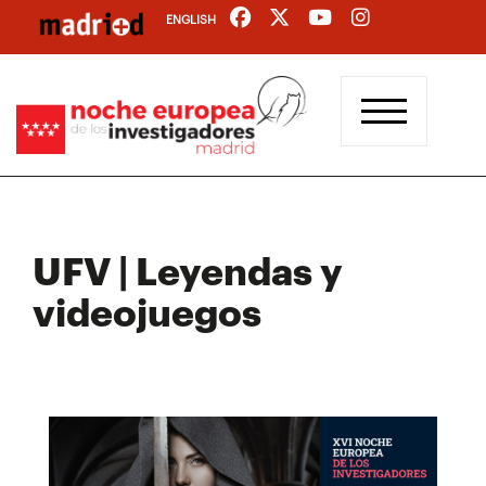
Pasar
ENGLISH
al
contenido
principal
UFV | Leyendas y
videojuegos