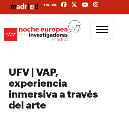
Pasar
ENGLISH
al
contenido
principal
UFV | VAP,
experiencia
inmersiva a través
del arte