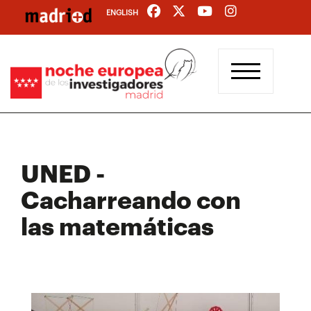
Pasar
ENGLISH
al
contenido
principal
UNED -
Cacharreando con
las matemáticas