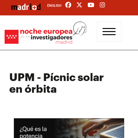
Pasar
ENGLISH
al
contenido
principal
UPM - Pícnic solar
en órbita