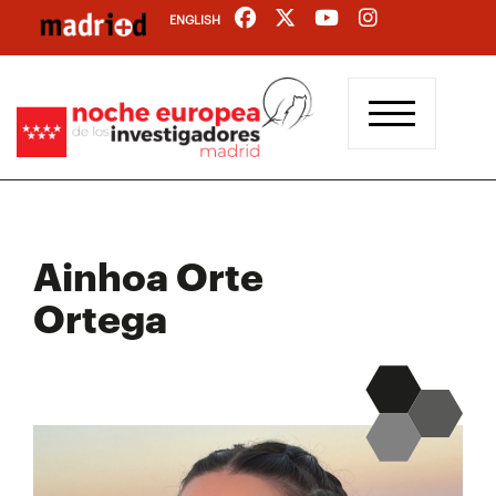
Pasar
ENGLISH
al
contenido
principal
Ainhoa Orte
Ortega