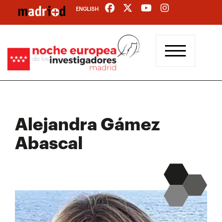
Pasar
ENGLISH
al
contenido
principal
Alejandra Gámez
Abascal