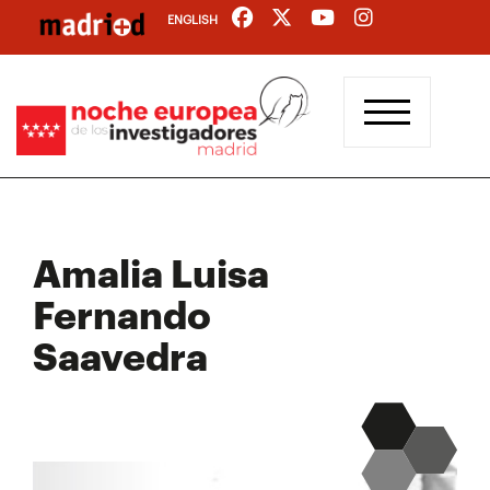
Pasar
ENGLISH
al
contenido
principal
Amalia Luisa
Fernando
Saavedra