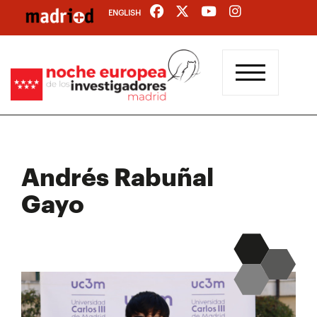
Pasar
ENGLISH
al
contenido
principal
Andrés Rabuñal
Gayo