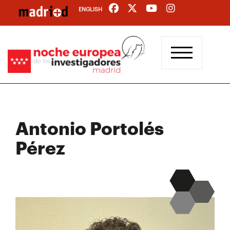
Pasar
ENGLISH
al
contenido
principal
Antonio Portolés
Pérez