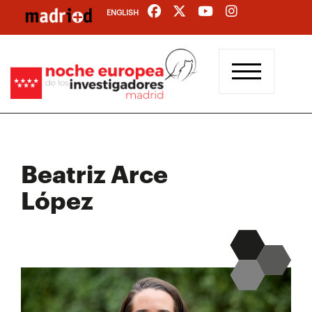
Pasar
ENGLISH
al
contenido
principal
Beatriz Arce
López