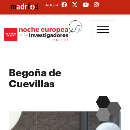
Pasar
ENGLISH
al
contenido
principal
Begoña de
Cuevillas