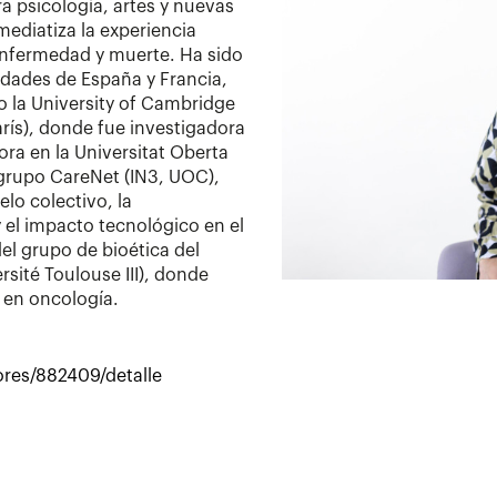
gra psicología, artes y nuevas
ediatiza la experiencia
nfermedad y muerte. Ha sido
idades de España y Francia,
o la University of Cambridge
rís), donde fue investigadora
ra en la Universitat Oberta
grupo CareNet (IN3, UOC),
lo colectivo, la
 el impacto tecnológico en el
el grupo de bioética del
sité Toulouse III), donde
s en oncología.
ores/882409/detalle