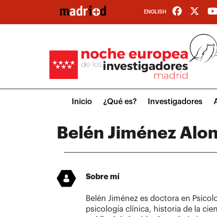
Pasar
ENGLISH
al
contenido
principal
Main
Inicio
¿Qué es?
Investigadores
menu
Belén Jiménez Alo
Sobre mí
Belén Jiménez es doctora en Psicol
psicología clínica, historia de la ci