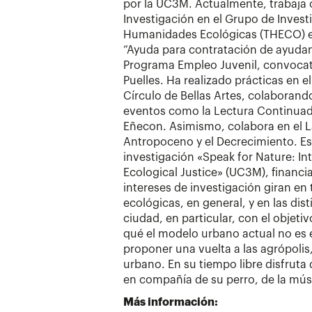
por la UC3M. Actualmente, trabaja
Investigación en el Grupo de Invest
Humanidades Ecológicas (THECO) e
“Ayuda para contratación de ayudan
Programa Empleo Juvenil, convocat
Puelles. Ha realizado prácticas en 
Círculo de Bellas Artes, colaborand
eventos como la Lectura Continuada 
Eñecon. Asimismo, colabora en el La
Antropoceno y el Decrecimiento. E
investigación «Speak for Nature: In
Ecological Justice» (UC3M), financi
intereses de investigación giran en
ecológicas, en general, y en las dis
ciudad, en particular, con el objeti
qué el modelo urbano actual no es e
proponer una vuelta a las agrópolis,
urbano. En su tiempo libre disfruta
en compañía de su perro, de la mús
Más información: