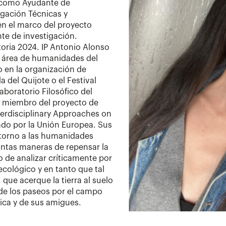
 como Ayudante de
igación Técnicas y
n el marco del proyecto
te de investigación.
oria 2024. IP Antonio Alonso
el área de humanidades del
o en la organización de
del Quijote o el Festival
boratorio Filosófico del
s miembro del proyecto de
terdisciplinary Approaches on
ado por la Unión Europea. Sus
 torno a las humanidades
tintas maneras de repensar la
vo de analizar críticamente por
cológico y en tanto que tal
 que acerque la tierra al suelo
 de los paseos por el campo
ica y de sus amigues.