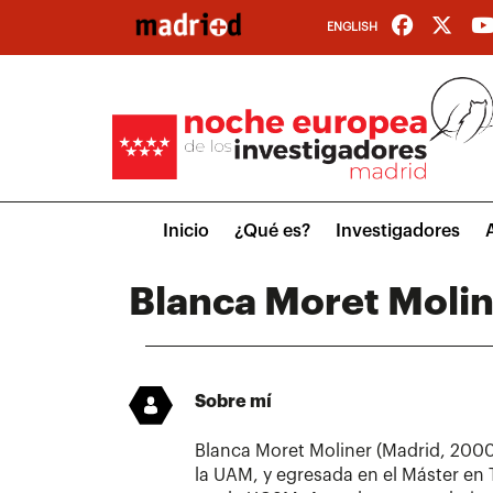
Pasar
ENGLISH
al
contenido
principal
Main
Inicio
¿Qué es?
Investigadores
menu
Blanca Moret Moli
Sobre mí
Blanca Moret Moliner (Madrid, 2000
la UAM, y egresada en el Máster en T