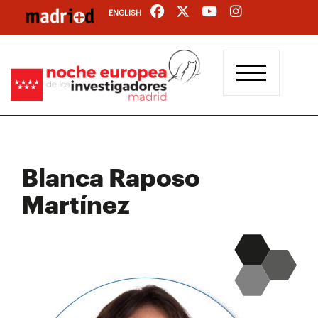
Pasar
ENGLISH
al
contenido
principal
Blanca Raposo
Martínez​