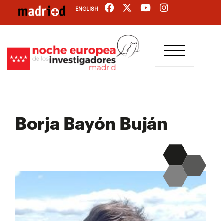
Pasar
ENGLISH
al
contenido
principal
Borja Bayón Buján