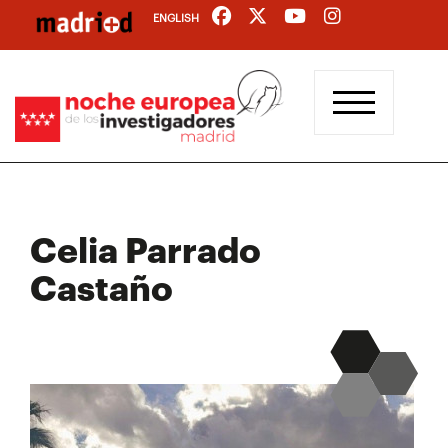
Pasar
ENGLISH
al
contenido
principal
Celia Parrado
Castaño