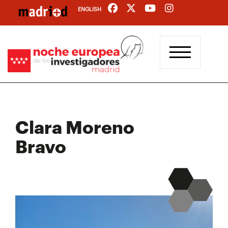
Pasar
ENGLISH
al
contenido
principal
Clara Moreno
Bravo