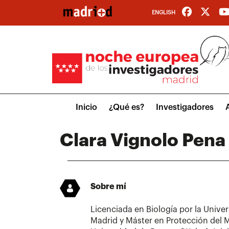
Pasar
ENGLISH
al
contenido
principal
Main
Inicio
¿Qué es?
Investigadores
menu
Clara Vignolo Pena
Sobre mí
Licenciada en Biología por la Univ
Madrid y Máster en Protección del 