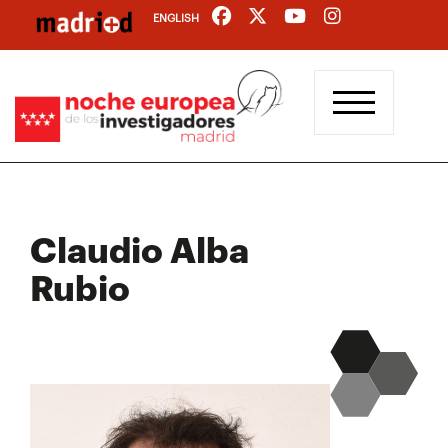
Pasar
ENGLISH
al
contenido
principal
Claudio Alba
Rubio