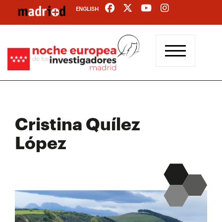
Pasar
ENGLISH
al
contenido
principal
Cristina Quílez
López