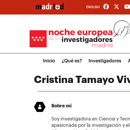
Pasar
ENGLISH
al
contenido
principal
Main
Inicio
¿Qué es?
Investigadores
menu
Cristina Tamayo Vi
Sobre mí
Soy investigadora en Ciencia y Tecn
apasionada por la investigación y el