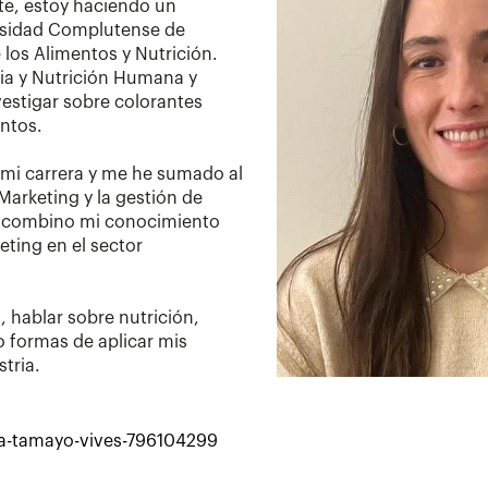
te, estoy haciendo un
rsidad Complutense de
los Alimentos y Nutrición.
ia y Nutrición Humana y
vestigar sobre colorantes
entos.
mi carrera y me he sumado al
Marketing y la gestión de
 combino mi conocimiento
keting en el sector
, hablar sobre nutrición,
o formas de aplicar mis
tria.
ina-tamayo-vives-796104299