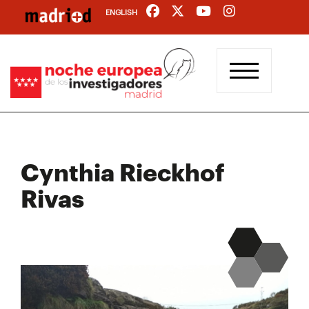
Pasar
ENGLISH
al
contenido
principal
Cynthia Rieckhof
Rivas