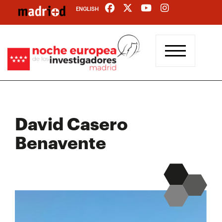
Pasar
ENGLISH
al
contenido
principal
David Casero
Benavente​