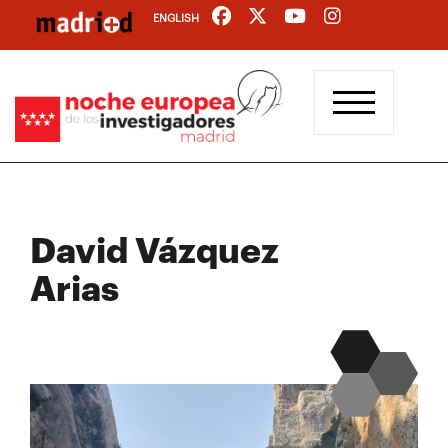
Pasar
ENGLISH
al
contenido
principal
David Vázquez
Arias