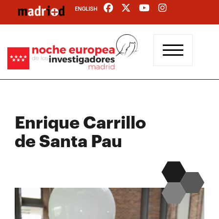
Pasar
ENGLISH
al
contenido
principal
Enrique Carrillo
de Santa Pau