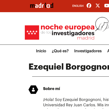
Pasar
ENGLISH
al
contenido
principal
Main
Inicio
¿Qué es?
Investigadores
menu
Ezequiel Borgogno
Sobre mí
¡Hola! Soy Ezequiel Borgognoni, hist
Universidad Rey Juan Carlos. Mis in