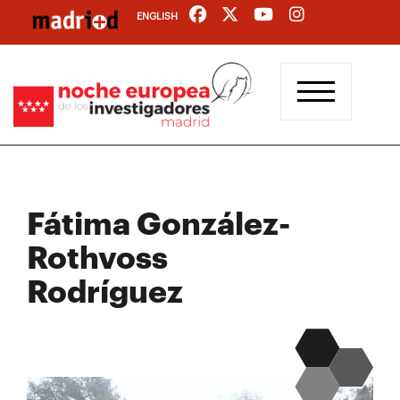
Pasar
ENGLISH
al
contenido
principal
Fátima González-
Rothvoss
Rodríguez