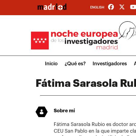
Pasar
ENGLISH
al
contenido
principal
Main
Inicio
¿Qué es?
Investigadores
menu
Fátima Sarasola Ru
Sobre mí
Fátima Sarasola Rubio es doctor arq
CEU San Pablo en la que imparte c