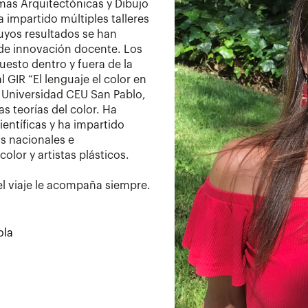
mas Arquitectónicas y Dibujo
a impartido múltiples talleres
uyos resultados se han
de innovación docente. Los
esto dentro y fuera de la
 GIR “El lenguaje el color en
a Universidad CEU San Pablo,
s teorías del color. Ha
científicas y ha impartido
s nacionales e
olor y artistas plásticos.
 el viaje le acompaña siempre.
ola