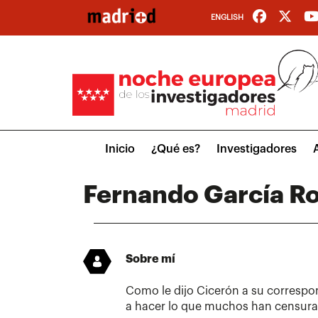
Pasar
ENGLISH
al
contenido
principal
Main
Inicio
¿Qué es?
Investigadores
menu
Fernando García R
Sobre mí
Como le dijo Cicerón a su correspo
a hacer lo que muchos han censur