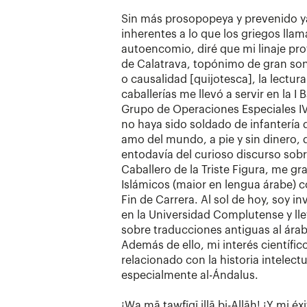
Sin más prosopopeya y prevenido ya 
inherentes a lo que los griegos lla
autoencomio, diré que mi linaje p
de Calatrava, topónimo de gran son
o causalidad [quijotesca], la lectur
caballerías me llevó a servir en la I
Grupo de Operaciones Especiales IV 
no haya sido soldado de infantería q
amo del mundo, a pie y sin dinero, 
entodavía del curioso discurso sobre
Caballero de la Triste Figura, me g
Islámicos (maior en lengua árabe) c
Fin de Carrera. Al sol de hoy, soy 
en la Universidad Complutense y lle
sobre traducciones antiguas al árabe 
Además de ello, mi interés científic
relacionado con la historia intelect
especialmente al-Ándalus.
¡Wa mā tawfīqī illā bi-Allāh! ¡Y mi é