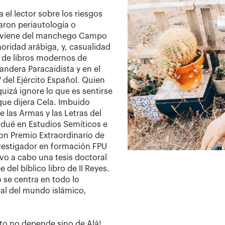
el lector sobre los riesgos
maron periautología o
roviene del manchego Campo
oridad arábiga, y, casualidad
a de libros modernos de
 Bandera Paracaidista y en el
del Ejército Español. Quien
uizá ignore lo que es sentirse
que dijera Cela. Imbuido
 las Armas y las Letras del
radué en Estudios Semíticos e
on Premio Extraordinario de
investigador en formación FPU
vo a cabo una tesis doctoral
del bíblico libro de II Reyes.
o se centra en todo lo
ual del mundo islámico,
xito no depende sino de Alá!