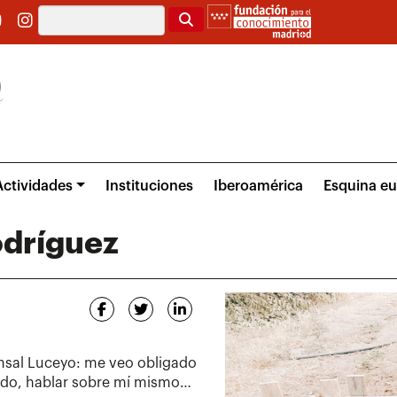
Buscar
Actividades
Instituciones
Iberoamérica
Esquina e
odríguez
nsal Luceyo: me veo obligado
ado, hablar sobre mí mismo…