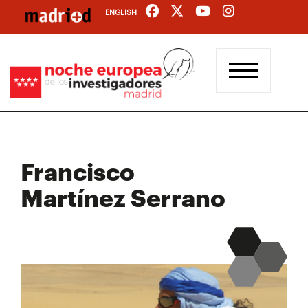
Pasar
ENGLISH
al
contenido
principal
Francisco
Martínez Serrano