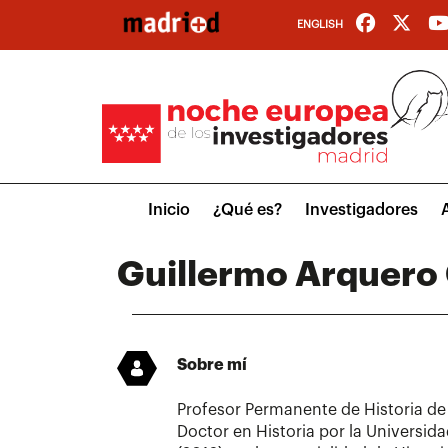
Pasar
ENGLISH
al
contenido
principal
Main
Inicio
¿Qué es?
Investigadores
menu
Guillermo Arquero 
Sobre mí
Profesor Permanente de Historia de
Doctor en Historia por la Universi