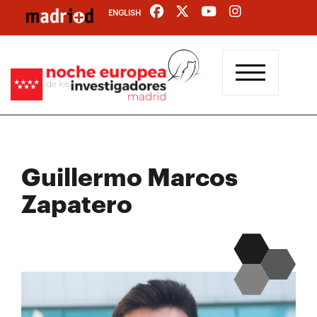
Pasar
ENGLISH
al
contenido
principal
Guillermo Marcos
Zapatero