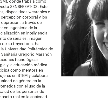
UC3M), donde trabaja como
oyecto SENSEBEAT-DS. Este
es, dispositivos wearables e
la percepción corporal y los
 depresión, a través de
r en Ingeniería de la
cialización en inteligencia
iento de señales, imagen
o de su trayectoria, ha
la Universidad Politécnica de
ón Sanitaria Gregorio Marañón
luciones tecnológicas
logía y la educación médica.
rticipa como mentora en
ujeres en STEM y colabora
gualdad de género en la
ometida con el uso de la
 salud de las personas de
mpacto real en la sociedad.