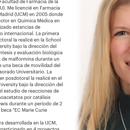
 Facultad de Farmacia de la
). Me licencié en Farmacia
 Madrid (UCM) en 2005 donde
Doctor en Química Médica en
lizado estancias de
io internacional. La primera
toral la realicé en la School
sity bajo la dirección del
ntesis y evaluación biológica
s de malformina durante un
e una beca de movilidad del
sorado Universitario. La
er posdotoral la realicé en el
versity bajo la dirección del
el estudio de reacciones de
noacetatos por catálisis
ewis durante un período de 2
a beca "EC Marie Curie
ora desarrollada en la UCM,
articipado en 4 proyectos