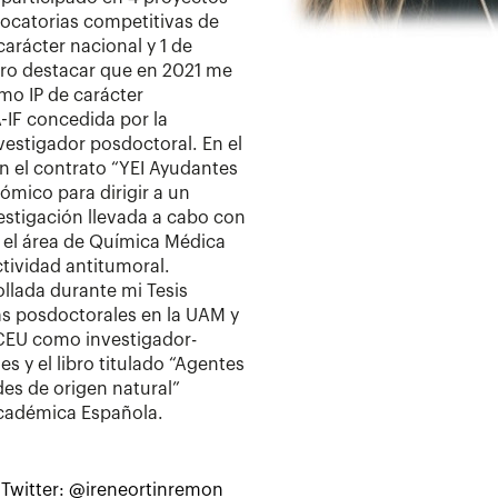
ocatorias competitivas de
arácter nacional y 1 de
ro destacar que en 2021 me
mo IP de carácter
-IF concedida por la
estigador posdoctoral. En el
 el contrato “YEI Ayudantes
ómico para dirigir a un
estigación llevada a cabo con
 el área de Química Médica
ctividad antitumoral.
ollada durante mi Tesis
as posdoctorales en la UAM y
-CEU como investigador-
s y el libro titulado “Agentes
des de origen natural”
Académica Española.
 Twitter: @ireneortinremon