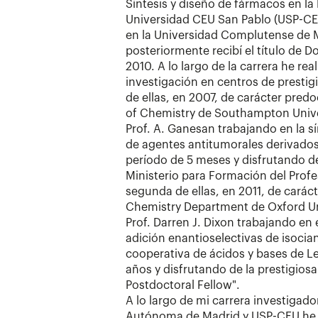
Síntesis y diseño de fármacos en la
Universidad CEU San Pablo (USP-CEU
en la Universidad Complutense de
posteriormente recibí el título de 
2010. A lo largo de la carrera he rea
investigación en centros de prestig
de ellas, en 2007, de carácter predoc
of Chemistry de Southampton Univer
Prof. A. Ganesan trabajando en la sí
de agentes antitumorales derivado
período de 5 meses y disfrutando d
Ministerio para Formación del Profe
segunda de ellas, en 2011, de caráct
Chemistry Department de Oxford Uni
Prof. Darren J. Dixon trabajando en 
adición enantioselectivas de isocia
cooperativa de ácidos y bases de L
años y disfrutando de la prestigios
Postdoctoral Fellow".
A lo largo de mi carrera investigad
Autónoma de Madrid y USP-CEU he p