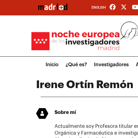
Pasar
ENGLISH
al
contenido
principal
Main
Inicio
¿Qué es?
Investigadores
menu
Irene Ortín Remón
Sobre mí
Actualmente soy Profesora titular e
Orgánica y Farmacéutica e investi