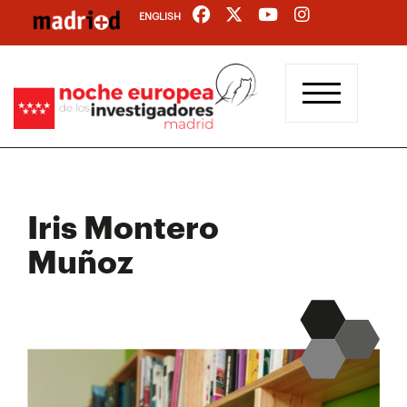
Pasar
ENGLISH
al
contenido
principal
Iris Montero
Muñoz