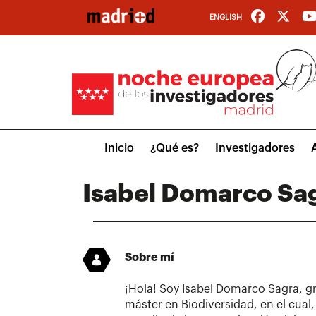
Pasar
ENGLISH
al
contenido
principal
Main
Inicio
¿Qué es?
Investigadores
menu
Isabel Domarco Sa
Sobre mí
¡Hola! Soy Isabel Domarco Sagra, g
máster en Biodiversidad, en el cual,