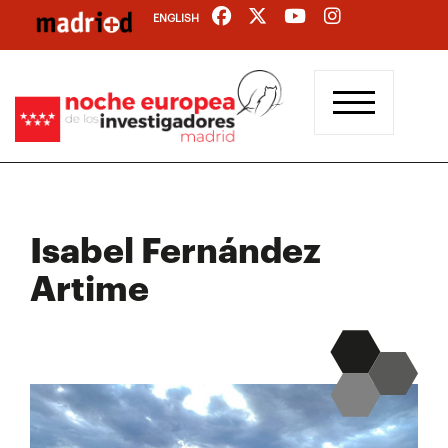
Pasar
ENGLISH
al
contenido
principal
Isabel Fernández
Artime