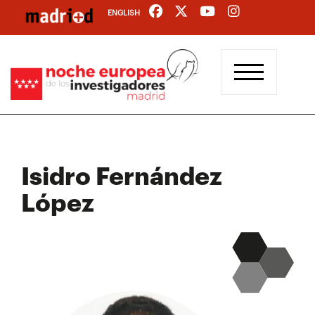
Pasar
ENGLISH
al
contenido
principal
Isidro Fernández
López