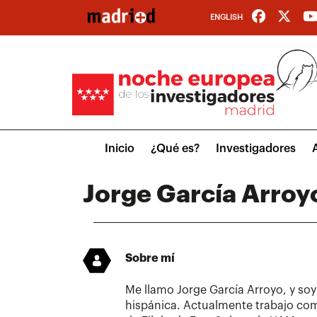
Pasar
ENGLISH
al
contenido
principal
Main
Inicio
¿Qué es?
Investigadores
menu
Jorge García Arroy
Sobre mí
Me llamo Jorge García Arroyo, y soy
hispánica. Actualmente trabajo co