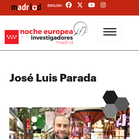
Pasar
ENGLISH
al
contenido
principal
José Luis Parada