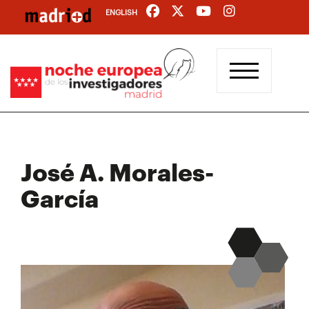
Pasar
ENGLISH
al
contenido
principal
José A. Morales-
García