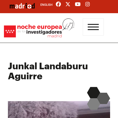
Pasar
ENGLISH
al
contenido
principal
Junkal Landaburu
Aguirre