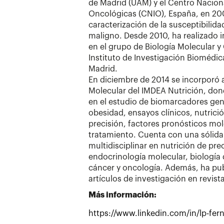
de Madrid (UAM) y el Centro Nacion
Oncológicas (CNIO), España, en 2009
caracterización de la susceptibilid
maligno. Desde 2010, ha realizado 
en el grupo de Biología Molecular y C
Instituto de Investigación Biomédi
Madrid.
En diciembre de 2014 se incorporó 
Molecular del IMDEA Nutrición, don
en el estudio de biomarcadores gené
obesidad, ensayos clínicos, nutrici
precisión, factores pronósticos mole
tratamiento. Cuenta con una sólida
multidisciplinar en nutrición de pr
endocrinología molecular, biología d
cáncer y oncología. Además, ha pub
artículos de investigación en revist
Más información:
https://www.linkedin.com/in/lp-fer