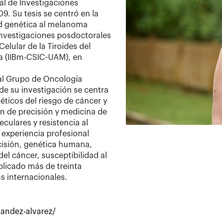
al de Investigaciones
. Su tesis se centró en la
ad genética al melanoma
investigaciones posdoctorales
elular de la Tiroides del
ca (IIBm-CSIC-UAM), en
al Grupo de Oncología
de su investigación se centra
ticos del riesgo de cáncer y
ón de precisión y medicina de
culares y resistencia al
 experiencia profesional
ecisión, genética humana,
el cáncer, susceptibilidad al
licado más de treinta
as internacionales.
nandez-alvarez/