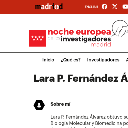
Pasar
ENGLISH
al
contenido
principal
Main
Inicio
¿Qué es?
Investigadores
menu
Lara P. Fernández Á
Sobre mí
Lara P. Fernández Álvarez obtuvo s
Biología Molecular y Biomedicina p