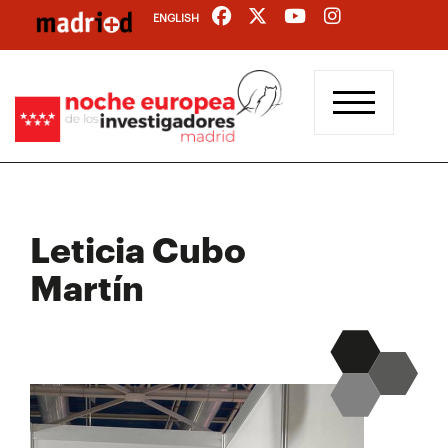
Pasar
ENGLISH
al
contenido
principal
Leticia Cubo
Martín