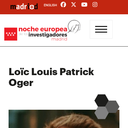
Pasar
ENGLISH
al
contenido
principal
Loïc Louis Patrick
Oger