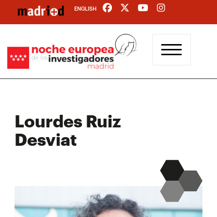
Pasar
ENGLISH
al
contenido
principal
Lourdes Ruiz
Desviat