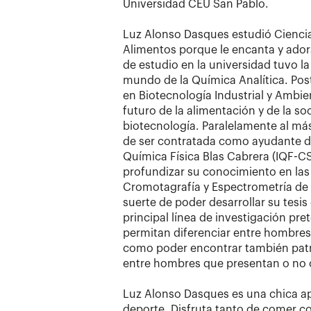
Universidad CEU San Pablo.
Luz Alonso Dasques estudió Ciencia
Alimentos porque le encanta y ado
de estudio en la universidad tuvo la
mundo de la Química Analítica. Pos
en Biotecnología Industrial y Ambie
futuro de la alimentación y de la so
biotecnología. Paralelamente al má
de ser contratada como ayudante de 
Química Física Blas Cabrera (IQF-C
profundizar su conocimiento en las 
Cromotagrafía y Espectrometría de 
suerte de poder desarrollar su tesi
principal línea de investigación pr
permitan diferenciar entre hombres fé
como poder encontrar también patr
entre hombres que presentan o no 
Luz Alonso Dasques es una chica ap
deporte. Disfruta tanto de comer c