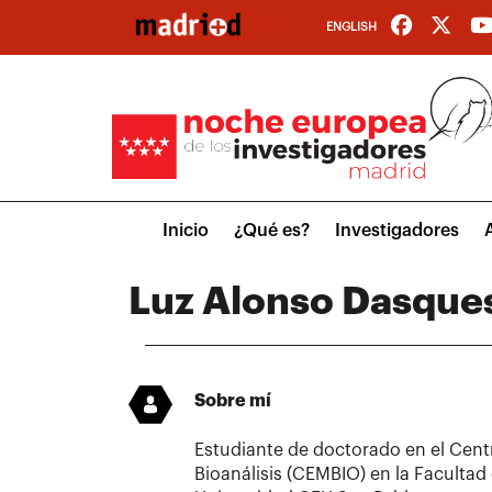
Pasar
ENGLISH
al
contenido
principal
Main
Inicio
¿Qué es?
Investigadores
menu
Luz Alonso Dasque
Sobre mí
Estudiante de doctorado en el Cen
Bioanálisis (CEMBIO) en la Facultad