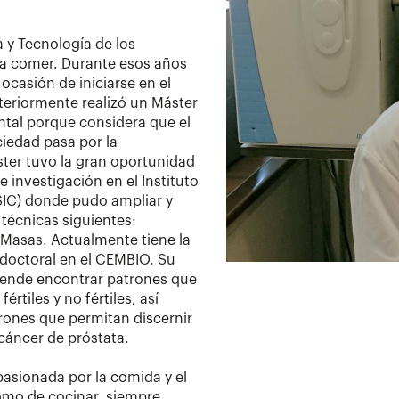
 y Tecnología de los
ra comer. Durante esos años
 ocasión de iniciarse en el
teriormente realizó un Máster
ntal porque considera que el
ciedad pasa por la
ster tuvo la gran oportunidad
investigación en el Instituto
SIC) donde pudo ampliar y
técnicas siguientes:
Masas. Actualmente tiene la
s doctoral en el CEMBIO. Su
etende encontrar patrones que
rtiles y no fértiles, así
ones que permitan discernir
cáncer de próstata.
asionada por la comida y el
omo de cocinar, siempre