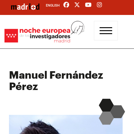
Pasar
ENGLISH
al
contenido
principal
Manuel Fernández
Pérez